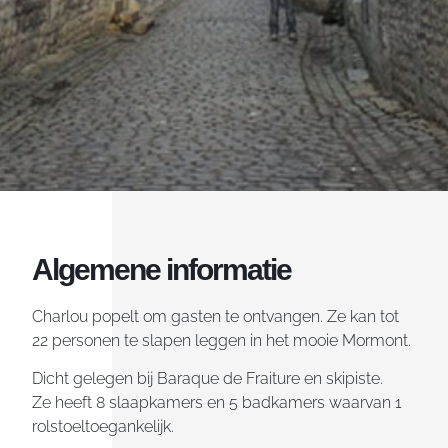
Welkom bij Charlou
Vakantie in de Ardennen betekent
Algemene informatie
barbecueën onder de volle zon, waterpret in
de rivieren en genieten van een fris pintje op
het terras.
Charlou popelt om gasten te ontvangen. Ze kan tot
Onze vergunde woning is hiervoor ideaal en
22 personen te slapen leggen in het mooie Mormont.
geschikt voor kleine en grote groepen.
Dicht gelegen bij Baraque de Fraiture en skipiste.
Ze heeft 8 slaapkamers en 5 badkamers waarvan 1
ONTDEK ONZE WONING
rolstoeltoegankelijk.