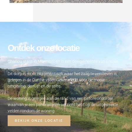
Ontdek onze locatie
Charlou staat in Mormont en is een deelgemeente van Érezée.
Dit dorp is mooi en romantisch waar het zalig te vertoeven is,
gelegen in de Ourthe vallei. Gekenmerkt voor de mooie
omgeving, de rust en de stilte.
De woning is gelegen aan de rand van een pittoresk dorpje
waarvan je een panoramisch verzicht hebt op de uitgestrekte
velden rondom de woning.
BEKIJK ONZE LOCATIE